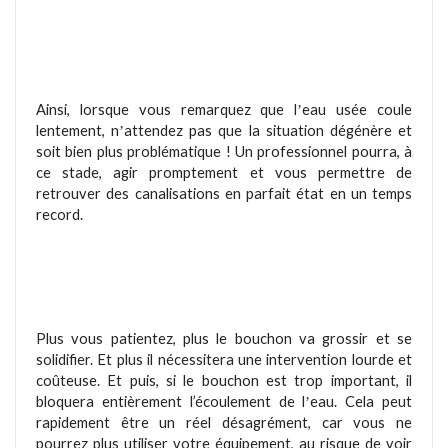
Ainsi, lorsque vous remarquez que l
eau usé
e coule
’
lentement, n
attendez pas que la situation d
égén
è
re et
’
soit bien plus problématique ! Un professionnel pourra, à
ce stade, agir promptement et vous permettre de
retrouver des canalisations en parfait état en un temps
record.
Plus vous patientez, plus le bouchon va grossir et se
solidifier. Et plus il né
cessitera une intervention lourde et
coû
teuse.
Et puis, si le bouchon est trop important, il
bloquera enti
è
rement l
’écoulement de l
eau. Cela peut
’
rapidement être un r
é
el dé
sagr
ément, car vous ne
pourrez plus utiliser votre équipement, au risque de voir