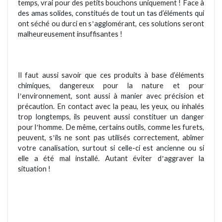
temps, vrai pour des petits bouchons uniquement ! Face à
des amas solides, constitués de tout un tas d’éléments qui
ont séché
ou durci en s
agglom
érant, ces solutions seront
’
malheureusement insuffisantes !
Il faut aussi savoir que ces produits à
base d
’éléments
chimiques, dangereux pour la nature et pour
l
environnement, sont aussi à manier avec précision et
’
pré
caution.
En contact avec la peau, les yeux, ou inhalés
trop longtemps, ils peuvent aussi constituer un danger
pour l
homme.
De m
ême, certains outils, comme les furets,
’
peuvent, s
ils ne sont pas utilisé
s correctement, abîmer
’
votre canalisation, surtout si celle-ci est ancienne ou si
elle a été
mal installé
.
Autant é
viter d
aggraver la
’
situation !