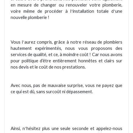
en mesure de changer ou renouveler votre plomberie,
voire mê
me de proc
é
der
à l
installation totale d
une
’
’
nouvelle plomberie !
Vous l
aurez compris, gr
âce à notre réseau de plombiers
’
hautement expé
riment
és, nous vous proposons des
services de qualité, et ce, à moindre coût ! Car nous avons
pour politique d’être enti
è
rement honnêtes et clairs sur
nos devis et le coû
t de nos prestations.
Avec nous, pas de mauvaise surprise, vous ne payez que
ce qui est dû, sans surcoût ni dépassement.
Ainsi, n
hésitez plus une seule seconde et appelez-nous
’