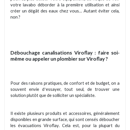
votre lavabo d
éborder à la premi
è
re utilisation et ainsi
créer un d
égât des eaux chez vous
… Autant éviter cela,
non ?
Débouchage canalisations
Viroflay
: faire soi-
même ou appeler un plombier sur
Viroflay
?
Pour des raisons pratiques, de confort et de budget, on a
souvent envie d
essayer, tout seul, de trouver une
’
solution plutôt que de solliciter un sp
é
cialiste.
Il existe plusieurs produits et accessoires, généralement
disponibles en grande surface, qui sont censé
s d
éboucher
les é
vacuations
Viroflay
.
Cela est, pour la plupart du