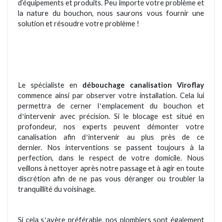
d’équipements et produits. Peu importe votre probl
è
me et
la nature du bouchon, nous saurons vous fournir une
solution et résoudre votre probl
è
me !
Le spécialiste en
débouchage canalisation Viroflay
commence ainsi par observer votre installation. Cela lui
permettra de cerner l
emplacement du bouchon et
’
d
intervenir avec pré
cision.
Si le blocage est situé en
’
profondeur, nos experts peuvent démonter votre
canalisation afin d
intervenir au plus pr
è
s de ce
’
dernier.
Nos interventions se passent toujours à la
perfection, dans le respect de votre domicile. Nous
veillons à nettoyer apr
è
s notre passage et à agir en toute
discrétion afin de ne pas vous dé
ranger ou
troubler
la
tranquillit
é du voisinage.
Si cela s
av
è
re préférable, nos plombiers sont également
’