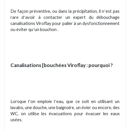
De fa
çon préventive, ou dans la pr
écipitation, il n
est pas
’
rare d
avoir à
contacter un expert du débouchage
’
canalisations Viroflay pour palier à un dysfonctionnement
ou
éviter qu
un bouchon .
’
Canalisations [bouchées Viroflay :
pourquoi ?
Lorsque l
on emploie l
eau, que ce soit en utilisant un
’
’
lavabo, une douche, une baignoire, un évier ou encore, des
WC, on utilise les évacuations pour évacuer les eaux
usé
es.