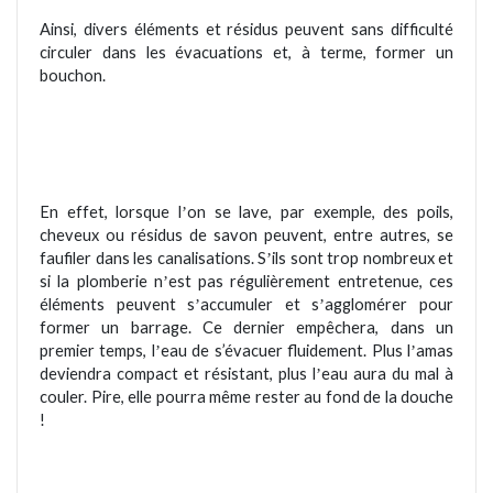
Ainsi, divers éléments et résidus peuvent sans difficulté
circuler dans les évacuations et, à terme, former un
bouchon.
En effet, lorsque l
on se lave, par exemple, des poils,
’
cheveux ou résidus de savon peuvent, entre autres, se
faufiler dans les canalisations. S
ils sont trop nombreux et
’
si la plomberie n
est pas réguli
è
rement entretenue, ces
’
éléments peuvent s
accumuler et s
agglom
érer pour
’
’
former un barrage. Ce dernier empêchera, dans un
premier temps, l
eau de s’évacuer fluidement. Plus l
amas
’
’
deviendra compact et résistant, plus l
eau aura du mal à
’
couler.
Pire, elle pourra même rester au fond de la douche
!