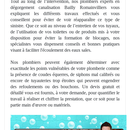
Tout au long de l’intervention
, nos
plombiers
experts en
d
égorgement canalisation Bailly Romainvilliers vous
expliquent les différents travaux effectués et vous
conseillent pour éviter de voir réapparaître ce type de
sinistre
. Que ce soit au niveau de l’entretien de vos tuyaux
,
de
l’utilisation de vos toilettes ou de produits mis à votre
disposition pour éviter la formation
de
blocages
, nos
spécialistes vous dispensent conseils et bonnes pratiques
visant à faciliter l'écoulement des eaux sales.
Nos
plombiers peuvent également dé
terminer
avec
exactitude
les points vulnérables de votre plomberie comme
la présence de coudes équerres, de siphons mal calibrés ou
encore de tuyauteries trop étroites qui peuvent engendrer
des refoulements ou des bouchons. Un devis gratuit et
détaillé vous est fournis, à votre demande, pour quantifier le
travail à réaliser et chiffrer la prestation, que ce soit pour la
partie main d'œuvre ou
mat
é
riels
.