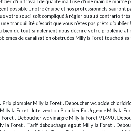
ficier d’un travail de qualité maîtrisé d’une main de maître pa
gent possible… notre équipe et nos professionnels sauront 
ue votre souci
soit compliqué à régler ou au à contrario très
a une tranquillité d’esprit que vous n’êtes pas prêts d’oublie
ou bien de tout simplement nous décrire votre problème afin
blèmes de canalisation obstruées Milly la Foret touche à sa fi
. Prix plombier Milly la Foret . Deboucher wc acide chloridri
 Milly la Foret . Intervention Plombier En Urgence Milly la F
la Foret . Deboucher wc vinaigre Milly la Foret 91490 . Debou
y la Foret . Tarif debouchage egout Milly la Foret . Debou