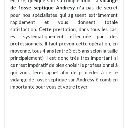
encore, quelque soit
sa composition.
La
vidange
de fosse septique Andresy
n
a pas de secret
’
pour nos spécialistes qui agissent extrêmement
rapidement et vous donnent totale
satisfaction. Cette prestation, dans tous les cas,
est systématiquement effectuée par des
professionnels. Il faut prévoir cette opération, en
moyenne, tous 4 ans (entre 3 et 5 ans selon la taille
principalement) il est donc tr
è
s tr
è
s important si
ce n
est impératif de bien choisir le professionnel à
’
qui vous ferez appel afin de procé
der
à cette
vidange de fosse septique sur Andresy ô combien
importante pour vous et votre foyer.