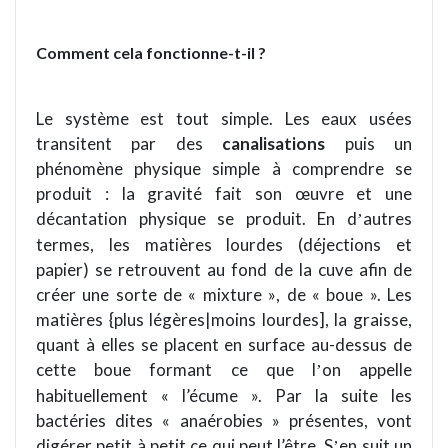
Comment cela fonctionne-t-il ?
Le syst
è
me est tout simple. Les eaux usées
transitent par des
canalisations
puis un
phénom
è
ne physique simple à comprendre se
produit : la gravité fait son œuvre et une
décantation physique se produit. En d
autres
’
termes, les mati
è
res lourdes (déjections et
papier) se retrouvent au fond de la cuve afin de
créer une sorte de «
mixture
»
, de
« boue ». Les
mati
è
res {plus lég
è
res|moins lourdes], la graisse,
quant à elles se placent en surface au-dessus de
cette boue formant ce que l
on appelle
’
habituellement
«
l’écume ». Par la suite les
bactéries dites « anaérobies
»
présentes, vont
digérer petit à petit ce qui peut l’ê
tre.
S
en suit un
’