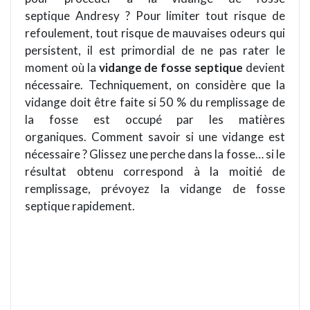
septique Andresy
?
Pour limiter tout risque de
refoulement, tout risque de mauvaises odeurs qui
persistent, il est primordial de ne pas
rater
le
moment o
ù
la
vidange de fosse septique
devient
nécessaire. Techniquement, on
consid
è
re que la
vidange doit être faite si 50 % du remplissage de
la fosse est
occup
é par les mati
è
res
organiques. Comment savoir si une vidange est
nécessaire
?
Glissez une perche dans la fosse… si le
résultat obtenu correspond à la moitié de
remplissage, prévoyez la vidange de fosse
septique rapidement.