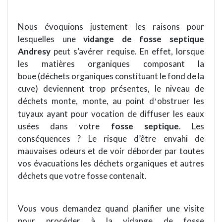
Nous évoquions justement les raisons pour
lesquelles une
vidange de fosse septique
Andresy
peut s’avérer requise. En effet, lorsque
les mati
è
res organiques composant la
boue (déchets organiques constituant le fond de la
cuve) deviennent trop présentes, le niveau de
dé
chets
monte
, monte, au point d
obstruer
les
’
tuyaux ayant pour vocation
de
diffuser les eaux
usées dans votre
fosse septique
. Les
conséquences
?
Le risque d’être envahi de
mauvaises odeurs et de voir déborder par toutes
vos é
vacuations
les déchets organiques et autres
déchets que votre fosse contenait.
Vous vous demandez quand planifier une visite
pour procé
der
à la vidange de fosse