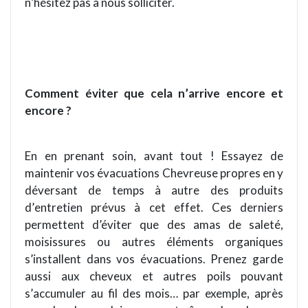
n
’
hésitez pas à nous solliciter.
Comment éviter que cela n
’
arrive encore et
encore ?
En en prenant soin, avant tout ! Essayez de
maintenir vos é
vacuations
Chevreuse
propres en y
dé
versant
de temps à autre des produits
d
’
entretien prévus à cet effet. Ces derniers
permettent d’éviter que des amas de saleté,
moisissures ou autres élé
ments
organiques
s’installent dans vos é
vacuations
. Prenez garde
aussi aux cheveux et autres poils pouvant
s
’
accumuler au fil des mois… par exemple, apr
è
s