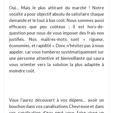
Oui… Mais le plus attirant du marché
!
Notre
société a pour objectif absolu de satisfaire chaque
demande et le tout à bas
co
ût. Nous sommes aussi
efficaces que peu coûteux ; il est hors-de-
question pour nous de vous imposer des frais non
justifié
s.
Nos ma
îtres-mots sont « rigueur,
économies, et rapidité ». Donc n
’
hésitez pas à nous
appeler, car vous tomberez systématiquement sur
une personne attentive et bienveillante qui saura
vous orienter vers la solution la plus adaptée à
moindre coût.
Vous l
’
aurez
découvert à
vos d
épens… avoir un
bouchon dans vos canalisations
Chevreuse
et dans
vos canalisation d
’
eau peut vous faire vivre un