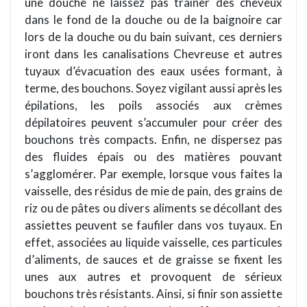
une douche ne laissez pas traîner des cheveux
dans le fond de la douche ou de la baignoire car
lors de la douche ou du bain suivant, ces derniers
iront dans les canalisations
Chevreuse
et autres
tuyaux d’évacuation des eaux usées formant, à
terme, des bouchons. Soyez vigilant aussi apr
è
s les
épilations, les poils associés aux cr
è
mes
dépilatoires peuvent s’accumuler pour créer des
bouchons tr
è
s compacts.
Enfin, ne dispersez pas
des fluides épais ou des mati
è
res pouvant
s
’
agglom
érer. Par exemple, lorsque vous faites la
vaisselle, des résidus de mie de pain, des grains de
riz ou de pâtes ou divers aliments se décollant des
assiettes
peuvent se faufiler dans vos tuyaux. En
effet,
associ
ées au liquide vaisselle, ces particules
d
’
aliments, de sauces et de graisse se fixent les
unes aux autres et provoquent de sérieux
bouchons tr
è
s résistants. Ainsi, si finir son assiette