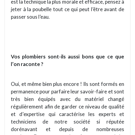
est la technique la plus morale et efficace, pensez à
jeter à la poubelle tout ce qui peut l’être avant de
passer sous l’eau.
Vos
plombiers sont-ils aussi bons que ce que
l
’
on raconte ?
Oui, et même bien plus encore ! Ils sont formé
s en
permanence pour parfaire leur savoir-faire et sont
très bien é
quip
és avec du matériel changé
réguli
è
rement afin de garder ce niveau de qualité
et d
’
expertise qui caractérise les
experts
et
techniciens de notre société
si r
éputé
e
dor
énavant et depuis de nombreuses