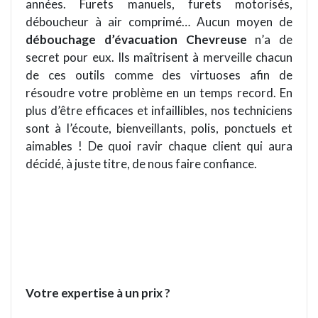
années. Furets manuels, furets motorisés,
déboucheur à air comprimé… Aucun moyen de
débouchage d’é
vacuation
Chevreuse
n
’
a de
secret pour eux. Ils maîtrisent à merveille chacun
de ces outils comme des virtuoses afin de
résoudre votre probl
è
me en un
temps record. En
plus d’être efficaces et infaillibles
, nos
techniciens
sont à l’écoute, bienveillants, polis, ponctuels et
aimables ! De quoi ravir chaque client qui aura
dé
cid
é, à juste titre, de nous faire confiance.
Votre
expertise
à un prix ?