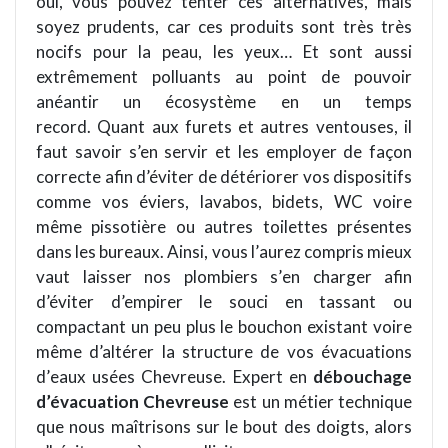
oui, vous pouvez tenter ces alternatives
, mais
soyez prudents, car ces produits sont tr
è
s tr
è
s
nocifs pour la peau, les yeux… Et sont aussi
extrêmement polluants au point de pouvoir
anéantir
un
é
cosyst
è
me en un temps
record. Quant aux furets et autres ventouses, il
faut savoir s’en servir et les employer
de fa
çon
correcte afin d’éviter de détériorer vos dispositifs
comme vos éviers, lavabos, bidets, WC voire
même pissoti
è
re ou autres toilettes présentes
dans les bureaux. Ainsi, vous l
’
aurez
compris mieux
vaut laisser nos plombiers s
’
en charger afin
d’éviter d’empirer le souci en tassant ou
compactant un peu plus le bouchon
existant
voire
même d’altérer la structure de vos é
vacuations
d
’
eaux usé
es
Chevreuse
.
Expert
en
d
ébouchage
d’évacuation
Chevreuse
est un métier technique
que nous maîtrisons sur le bout des doigts, alors